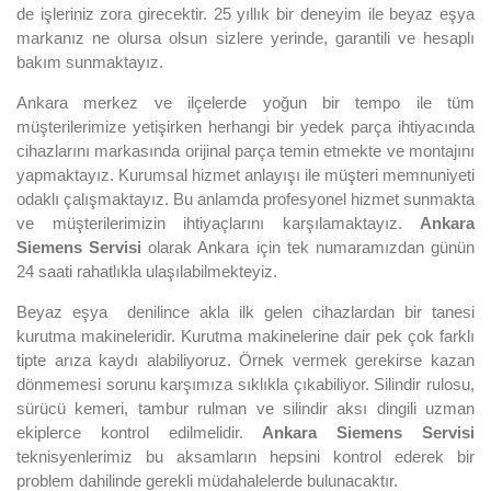
de işleriniz zora girecektir. 25 yıllık bir deneyim ile beyaz eşya
markanız ne olursa olsun sizlere yerinde, garantili ve hesaplı
bakım sunmaktayız.
Ankara merkez ve ilçelerde yoğun bir tempo ile tüm
müşterilerimize yetişirken herhangi bir yedek parça ihtiyacında
cihazlarını markasında orijinal parça temin etmekte ve montajını
yapmaktayız. Kurumsal hizmet anlayışı ile müşteri memnuniyeti
odaklı çalışmaktayız. Bu anlamda profesyonel hizmet sunmakta
ve müşterilerimizin ihtiyaçlarını karşılamaktayız.
Ankara
Siemens Servisi
olarak Ankara için tek numaramızdan günün
24 saati rahatlıkla ulaşılabilmekteyiz.
Beyaz eşya denilince akla ilk gelen cihazlardan bir tanesi
kurutma makineleridir. Kurutma makinelerine dair pek çok farklı
tipte arıza kaydı alabiliyoruz. Örnek vermek gerekirse kazan
dönmemesi sorunu karşımıza sıklıkla çıkabiliyor. Silindir rulosu,
sürücü kemeri, tambur rulman ve silindir aksı dingili uzman
ekiplerce kontrol edilmelidir.
Ankara Siemens Servisi
teknisyenlerimiz bu aksamların hepsini kontrol ederek bir
problem dahilinde gerekli müdahalelerde bulunacaktır.