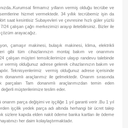
nınızda..Kurumsal firmamız yılların vermiş olduğu tecrübe ve
mtlerine hizmet vermektedir. 34 yıllık tecrübemiz işin da
ört saat kesintisiz Subayevleri ve çevresine hızlı güler yüzlü
7/24 çalışan çağrı merkezimizi arayıp iletebilirsiniz. Bizler ile
ına çözüm arayacağız.
zyon, çamaşır makinesi, bulaşık makinesi, klima, elektrikli
ri gibi tüm cihazlarınızın montaj bakım ve onarımını
/24 çalışan müşteri temsilcilerimize ulaşıp randevu talebinde
şır vermiş olduğunuz adrese gelerek cihazlarınızın bakım ve
 yapılır. Teknisyenlerimiz vermiş olduğunuz adrese içerisinde
m donanımlı araçlarımız ile gelmektedir. Onarım sırasında
dek parçaları Tam donanımlı araçlarımızdan temin eden
 değerli müşterilerimize teslim eder.
onarım parça değişimi ve işçiliğe 1 yıl garanti verir .Bu 1 yıl
erden işçilik yedek parça adı altında herhangi bir ücret talep
ık sizlere kapıda elden nakit ödeme banka kartları ile ödeme
ayatınızı her daim kolaylaştırmaktadır.