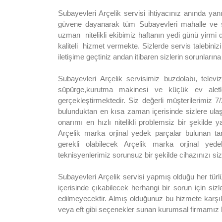
Subayevleri Arçelik servisi ihtiyacınız anında ya
güvene dayanarak tüm Subayevleri mahalle ve se
uzman nitelikli ekibimiz haftanın yedi günü yirmi d
kaliteli hizmet vermekte. Sizlerde servis talebinizi 
iletişime geçtiniz andan itibaren sizlerin sorunlar
Subayevleri Arçelik servisimiz buzdolabı, televi
süpürge,kurutma makinesi ve küçük ev aletle
gerçekleştirmektedir. Siz değerli müşterilerimiz 7
bulunduktan en kısa zaman içerisinde sizlere ula
onarımı en hızlı nitelikli problemsiz bir şekilde
Arçelik marka orjinal yedek parçalar bulunan ta
gerekli olabilecek Arçelik marka orjinal ye
teknisyenlerimiz sorunsuz bir şekilde cihazınızı siz
Subayevleri Arçelik servisi yapmış olduğu her türlü 
içerisinde çıkabilecek herhangi bir sorun için sizl
edilmeyecektir. Almış olduğunuz bu hizmete karşıl
veya eft gibi seçenekler sunan kurumsal firmamız h