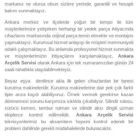
markanız ne olursa olsun sizlere yerinde, garantili ve hesaplı
bakım sunmaktayız.
Ankara merkez ve ilçelerde yoğun bir tempo ile tüm
müşterilerimize yetişirken herhangi bir yedek parça ihtiyacında
cihazlarını markasında orijinal parça temin etmekte ve montajını
yapmaktayız. Kurumsal hizmet anlayışı ile müşteri memnuniyeti
odaklı çalışmaktayız. Bu anlamda profesyonel hizmet sunmakta
ve müşterilerimizin ihtiyaçlarını karşılamaktayız.
Ankara
Arçelik Servisi
olarak Ankara için tek numaramızdan günün 24
saati rahatlıkla ulaşılabilmekteyiz.
Beyaz eşya denilince akla ilk gelen cihazlardan bir tanesi
kurutma makineleridir. Kurutma makinelerine dair pek çok farklı
tipte arıza kaydı alabiliyoruz. Örnek vermek gerekirse kazan
dönmemesi sorunu karşımıza sıklıkla çıkabiliyor. Silindir rulosu,
sürücü kemeri, tambur rulman ve silindir aksı dingili uzman
ekiplerce kontrol edilmelidir.
Ankara Arçelik Servisi
teknisyenlerimiz bu aksamların hepsini kontrol ederek bir
problem dahilinde gerekli müdahalelerde bulunacaktır.