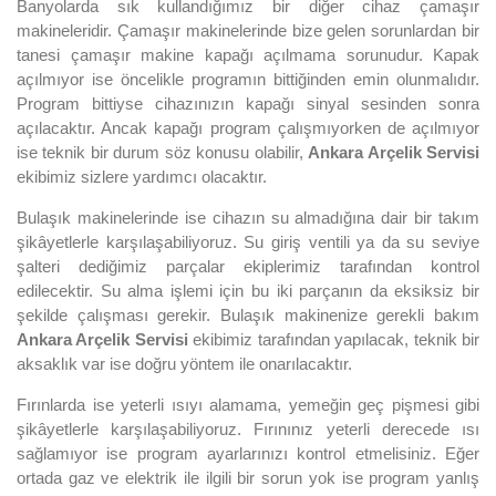
Banyolarda sık kullandığımız bir diğer cihaz çamaşır
makineleridir. Çamaşır makinelerinde bize gelen sorunlardan bir
tanesi çamaşır makine kapağı açılmama sorunudur. Kapak
açılmıyor ise öncelikle programın bittiğinden emin olunmalıdır.
Program bittiyse cihazınızın kapağı sinyal sesinden sonra
açılacaktır. Ancak kapağı program çalışmıyorken de açılmıyor
ise teknik bir durum söz konusu olabilir,
Ankara Arçelik Servisi
ekibimiz sizlere yardımcı olacaktır.
Bulaşık makinelerinde ise cihazın su almadığına dair bir takım
şikâyetlerle karşılaşabiliyoruz. Su giriş ventili ya da su seviye
şalteri dediğimiz parçalar ekiplerimiz tarafından kontrol
edilecektir. Su alma işlemi için bu iki parçanın da eksiksiz bir
şekilde çalışması gerekir. Bulaşık makinenize gerekli bakım
Ankara Arçelik Servisi
ekibimiz tarafından yapılacak, teknik bir
aksaklık var ise doğru yöntem ile onarılacaktır.
Fırınlarda ise yeterli ısıyı alamama, yemeğin geç pişmesi gibi
şikâyetlerle karşılaşabiliyoruz. Fırınınız yeterli derecede ısı
sağlamıyor ise program ayarlarınızı kontrol etmelisiniz. Eğer
ortada gaz ve elektrik ile ilgili bir sorun yok ise program yanlış