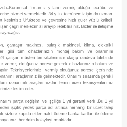
ızda..Kurumsal firmamız yılların vermiş olduğu tecrübe ve
ine hizmet vermektedir. 34 yıllık tecrübemiz işin da uzman
at kesintisiz Ufuktepe ve çevresine hızlı güler yüzlü kaliteli
şan çağrı merkezimizi arayıp iletebilirsiniz. Bizler ile iletişime
arayacağız.
n, çamaşır makinesi, bulaşık makinesi, klima, elektrikli
ri gibi tüm cihazlarınızın montaj bakım ve onarımını
/24 çalışan müşteri temsilcilerimize ulaşıp randevu talebinde
şır vermiş olduğunuz adrese gelerek cihazlarınızın bakım ve
 yapılır. Teknisyenlerimiz vermiş olduğunuz adrese içerisinde
nanımlı araçlarımız ile gelmektedir. Onarım sırasında gerekli
 Tam donanımlı araçlarımızdan temin eden teknisyenlerimiz
erimize teslim eder.
arım parça değişimi ve işçiliğe 1 yıl garanti verir .Bu 1 yıl
erden işçilik yedek parça adı altında herhangi bir ücret talep
ık sizlere kapıda elden nakit ödeme banka kartları ile ödeme
ayatınızı her daim kolaylaştırmaktadır.