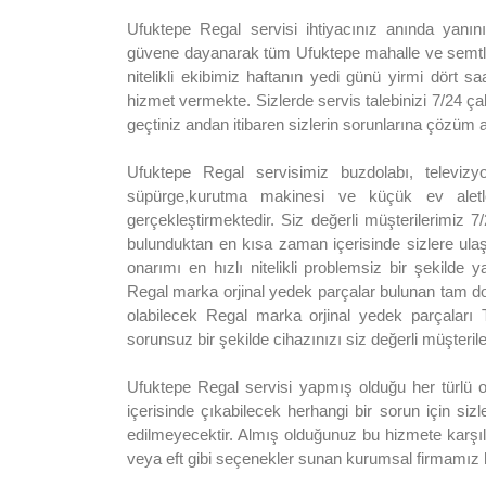
Ufuktepe Regal servisi ihtiyacınız anında yanın
güvene dayanarak tüm Ufuktepe mahalle ve semtler
nitelikli ekibimiz haftanın yedi günü yirmi dört sa
hizmet vermekte. Sizlerde servis talebinizi 7/24 çalı
geçtiniz andan itibaren sizlerin sorunlarına çözüm 
Ufuktepe Regal servisimiz buzdolabı, televizyo
süpürge,kurutma makinesi ve küçük ev aletle
gerçekleştirmektedir. Siz değerli müşterilerimiz 7
bulunduktan en kısa zaman içerisinde sizlere ula
onarımı en hızlı nitelikli problemsiz bir şekilde
Regal marka orjinal yedek parçalar bulunan tam do
olabilecek Regal marka orjinal yedek parçaları
sorunsuz bir şekilde cihazınızı siz değerli müşteril
Ufuktepe Regal servisi yapmış olduğu her türlü on
içerisinde çıkabilecek herhangi bir sorun için sizl
edilmeyecektir. Almış olduğunuz bu hizmete karşıl
veya eft gibi seçenekler sunan kurumsal firmamız h