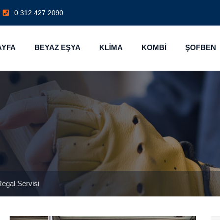
0.312.427 2090
AYFA
BEYAZ EŞYA
KLİMA
KOMBİ
ŞOFBEN
egal Servisi