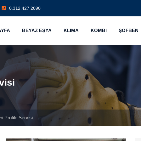
0.312.427 2090
AYFA
BEYAZ EŞYA
KLİMA
KOMBİ
ŞOFBEN
visi
i Profilo Servisi