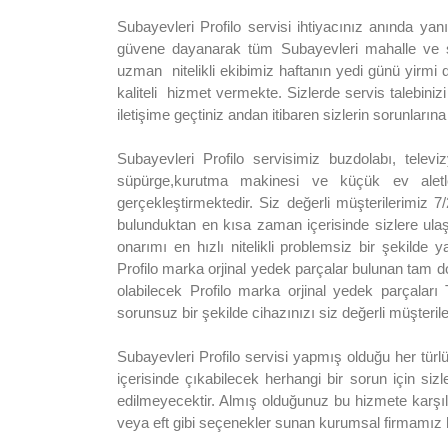
Subayevleri Profilo servisi ihtiyacınız anında ya
güvene dayanarak tüm Subayevleri mahalle ve se
uzman nitelikli ekibimiz haftanın yedi günü yirmi d
kaliteli hizmet vermekte. Sizlerde servis talebinizi 
iletişime geçtiniz andan itibaren sizlerin sorunlar
Subayevleri Profilo servisimiz buzdolabı, televi
süpürge,kurutma makinesi ve küçük ev aletle
gerçekleştirmektedir. Siz değerli müşterilerimiz 7
bulunduktan en kısa zaman içerisinde sizlere ula
onarımı en hızlı nitelikli problemsiz bir şekilde
Profilo marka orjinal yedek parçalar bulunan tam d
olabilecek Profilo marka orjinal yedek parçalar
sorunsuz bir şekilde cihazınızı siz değerli müşteril
Subayevleri Profilo servisi yapmış olduğu her türlü 
içerisinde çıkabilecek herhangi bir sorun için sizl
edilmeyecektir. Almış olduğunuz bu hizmete karşıl
veya eft gibi seçenekler sunan kurumsal firmamız h