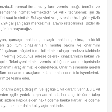
nınızda..Kurumsal firmamız yılların vermiş olduğu tecrübe ve
mtlerine hizmet vermektedir. 34 yıllık tecrübemiz işin da
ört saat kesintisiz Subayevleri ve çevresine hızlı güler yüzlü
7/24 çalışan çağrı merkezimizi arayıp iletebilirsiniz. Bizler ile
ına çözüm arayacağız.
zyon, çamaşır makinesi, bulaşık makinesi, klima, elektrikli
ri gibi tüm cihazlarınızın montaj bakım ve onarımını
/24 çalışan müşteri temsilcilerimize ulaşıp randevu talebinde
şır vermiş olduğunuz adrese gelerek cihazlarınızın bakım ve
 yapılır. Teknisyenlerimiz vermiş olduğunuz adrese içerisinde
onanımlı araçlarımız ile gelmektedir. Onarım sırasında gerekli
ı Tam donanımlı araçlarımızdan temin eden teknisyenlerimiz
erimize teslim eder.
onarım parça değişimi ve işçiliğe 1 yıl garanti verir .Bu 1 yıl
erden işçilik yedek parça adı altında herhangi bir ücret talep
ık sizlere kapıda elden nakit ödeme banka kartları ile ödeme
ayatınızı her daim kolaylaştırmaktadır.