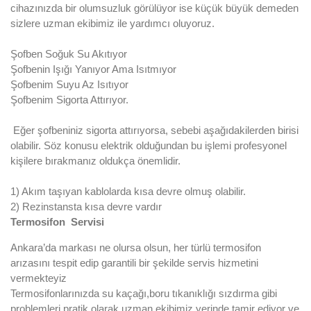
cihazınızda bir olumsuzluk görülüyor ise küçük büyük demeden
sizlere uzman ekibimiz ile yardımcı oluyoruz.
Şofben Soğuk Su Akıtıyor
Şofbenin Işığı Yanıyor Ama Isıtmıyor
Şofbenim Suyu Az Isıtıyor
Şofbenim Sigorta Attırıyor.
Eğer şofbeniniz sigorta attırıyorsa, sebebi aşağıdakilerden birisi
olabilir. Söz konusu elektrik olduğundan bu işlemi profesyonel
kişilere bırakmanız oldukça önemlidir.
1) Akım taşıyan kablolarda kısa devre olmuş olabilir.
2) Rezinstansta kısa devre vardır
Termosifon Servisi
Ankara’da markası ne olursa olsun, her türlü termosifon
arızasını tespit edip garantili bir şekilde servis hizmetini
vermekteyiz
Termosifonlarınızda su kaçağı,boru tıkanıklığı sızdırma gibi
problemleri pratik olarak uzman ekibimiz yerinde tamir ediyor ve