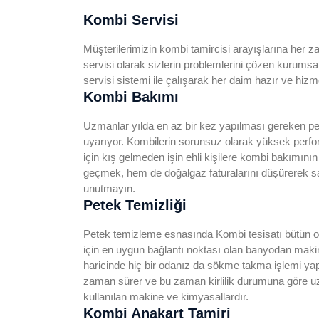
Kombi Servisi
Müşterilerimizin kombi tamircisi arayışlarına her
servisi olarak sizlerin problemlerini çözen kurumsa
servisi sistemi ile çalışarak her daim hazır ve hizm
Kombi Bakımı
Uzmanlar yılda en az bir kez yapılması gereken pe
uyarıyor. Kombilerin sorunsuz olarak yüksek perf
için kış gelmeden işin ehli kişilere kombi bakımını
geçmek, hem de doğalgaz faturalarını düşürerek sağ
unutmayın.
Petek Temizliği
Petek temizleme esnasında Kombi tesisatı bütün 
için en uygun bağlantı noktası olan banyodan maki
haricinde hiç bir odanız da sökme takma işlemi ya
zaman sürer ve bu zaman kirlilik durumuna göre uz
kullanılan makine ve kimyasallardır.
Kombi Anakart Tamiri