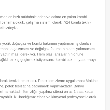
 zaman en hızlı müdahale eden ve daima en yakın kombi
l bir firma olduk. çalışma sistemi olarak 7/24 kombi teknik
etinizdeyiz.
riyodik doğalgaz ve kombi bakımını yaptırmamış olanları
ormansta çalışması ve doğalgaz faturasının cebi yakmaması
n yaptırılması gerekiyor. Hem olası arızalarının önüne
lıklı bir kış geçirmek istiyorsanız kombi bakımı yaptırmayı
olarak temizlenmektedir. Petek temizleme uygulaması Makine
ne, petek tesisatına bağlanarak yapılmaktadır. Banyo
pılmamaktadır.Temizliğin yapılma süresi en az 1 saat kadar
ayabilir. Kullandığımız cihaz ve kimyasal profesyonel olarak