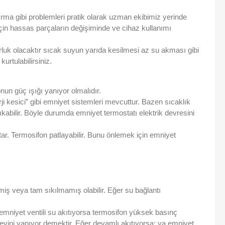
ırma gibi problemleri pratik olarak uzman ekibimiz yerinde
in hassas parçaların değişiminde ve cihaz kullanımı
orluk olacaktır sıcak suyun yarıda kesilmesi az su akması gibi
urtulabilirsiniz.
nun güç ışığı yanıyor olmalıdır.
i kesici” gibi emniyet sistemleri mevcuttur. Bazen sıcaklık
çıkabilir. Böyle durumda emniyet termostatı elektrik devresini
ar. Termosifon patlayabilir. Bunu önlemek için emniyet
iş veya tam sıkılmamış olabilir. Eğer su bağlantı
r emniyet ventili su akıtıyorsa termosifon yüksek basınç
örevini yapıyor demektir. Eğer devamlı akıtıyorsa; ya emniyet