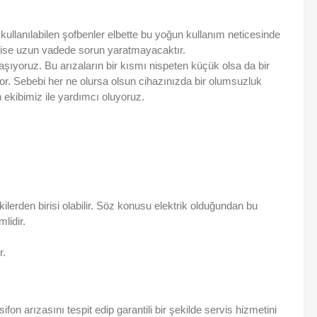
kullanılabilen şofbenler elbette bu yoğun kullanım neticesinde
da ise uzun vadede sorun yaratmayacaktır.
şıyoruz. Bu arızaların bir kısmı nispeten küçük olsa da bir
yor. Sebebi her ne olursa olsun cihazınızda bir olumsuzluk
ekibimiz ile yardımcı oluyoruz.
ilerden birisi olabilir. Söz konusu elektrik olduğundan bu
lidir.
r.
on arızasını tespit edip garantili bir şekilde servis hizmetini