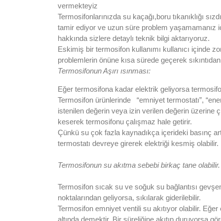
vermekteyiz
Termosifonlarınızda su kaçağı,boru tıkanıklığı sızd
tamir ediyor ve uzun süre problem yaşamamanız iç
hakkında sizlere detaylı teknik bilgi aktarıyoruz.
Eskimiş bir termosifon kullanımı kullanıcı içinde z
problemlerin önüne kısa sürede geçerek sıkıntıdan k
Termosifonun Aşırı ısınması:
Eğer termosifona kadar elektrik geliyorsa termosifo
Termosifon ürünlerinde “emniyet termostatı”, “enerj
istenilen değerin veya izin verilen değerin üzerine 
keserek termosifonu çalışmaz hale getirir.
Çünkü su çok fazla kaynadıkça içerideki basınç art
termostatı devreye girerek elektriği kesmiş olabilir.
Termosifonun su akıtma sebebi birkaç tane olabilir.
Termosifon sıcak su ve soğuk su bağlantısı gevşem
noktalarından geliyorsa, sıkılarak giderilebilir.
Termosifon emniyet ventili su akıtıyor olabilir. Eğe
altında demektir. Bir süreliğine akıtıp duruyorsa g