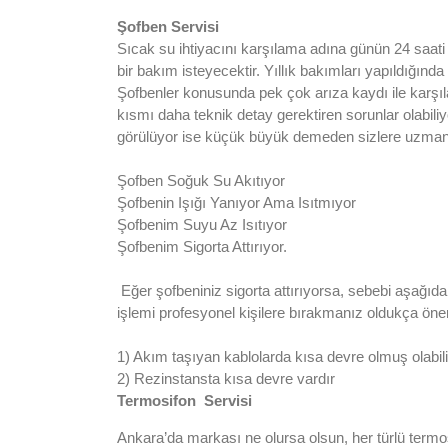
Şofben
Servisi
Sıcak su ihtiyacını karşılama adına günün 24 saati 
bir bakım isteyecektir. Yıllık bakımları yapıldığın
Şofbenler konusunda pek çok arıza kaydı ile karşıla
kısmı daha teknik detay gerektiren sorunlar olabili
görülüyor ise küçük büyük demeden sizlere uzman 
Şofben Soğuk Su Akıtıyor
Şofbenin Işığı Yanıyor Ama Isıtmıyor
Şofbenim Suyu Az Isıtıyor
Şofbenim Sigorta Attırıyor.
Eğer şofbeniniz sigorta attırıyorsa, sebebi aşağıdak
işlemi profesyonel kişilere bırakmanız oldukça önem
1) Akım taşıyan kablolarda kısa devre olmuş olabili
2) Rezinstansta kısa devre vardır
Termosifon Servisi
Ankara’da markası ne olursa olsun, her türlü termosif