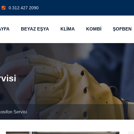
0.312.427 2090
AYFA
BEYAZ EŞYA
KLİMA
KOMBİ
ŞOFBEN
visi
sifon Servisi