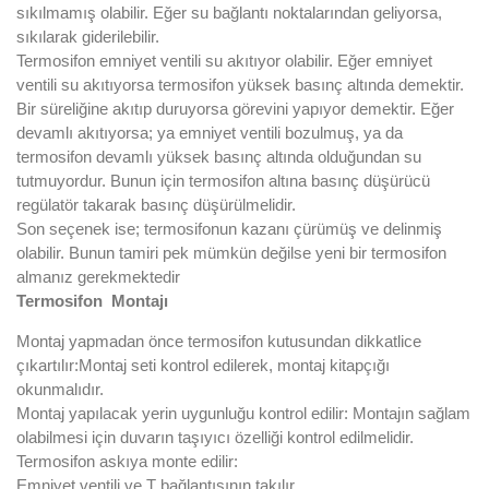
sıkılmamış olabilir. Eğer su bağlantı noktalarından geliyorsa,
sıkılarak giderilebilir.
Termosifon emniyet ventili su akıtıyor olabilir. Eğer emniyet
ventili su akıtıyorsa termosifon yüksek basınç altında demektir.
Bir süreliğine akıtıp duruyorsa görevini yapıyor demektir. Eğer
devamlı akıtıyorsa; ya emniyet ventili bozulmuş, ya da
termosifon devamlı yüksek basınç altında olduğundan su
tutmuyordur. Bunun için termosifon altına basınç düşürücü
regülatör takarak basınç düşürülmelidir.
Son seçenek ise; termosifonun kazanı çürümüş ve delinmiş
olabilir. Bunun tamiri pek mümkün değilse yeni bir termosifon
almanız gerekmektedir
Termosifon Montajı
Montaj yapmadan önce termosifon kutusundan dikkatlice
çıkartılır:Montaj seti kontrol edilerek, montaj kitapçığı
okunmalıdır.
Montaj yapılacak yerin uygunluğu kontrol edilir: Montajın sağlam
olabilmesi için duvarın taşıyıcı özelliği kontrol edilmelidir.
Termosifon askıya monte edilir:
Emniyet ventili ve T bağlantısının takılır