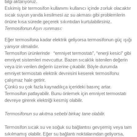
bilgi aktarıyoruz.
Eskimiş bir termosifon kullanımı kullanıcı içinde zorluk olacaktır
sıcak suyun yarıda kesilmesi az su akması gibi problemlerin
önüne kısa sürede geçerek sıkıntıdan kurtulabilirsiniz.
Termosifonun Aşırı ısınması:
Eğer termosifona kadar elektrik geliyorsa termosifonun güç ışığı
yanıyor olmalıdır.
Termosifon ürünlerinde “emniyet termostatı”, “enerji kesici” gibi
emniyet sistemleri mevcuttur. Bazen sıcaklık istenilen değerin
veya izin verilen değerin üzerine çıkabilir. Böyle durumda
emniyet termostatı elektrik devresini keserek termosifonu
çalışmaz hale getirir.
Çünkü su çok fazla kaynadıkça içerideki basınç artar.
Termosifon patlayabilir. Bunu önlemek için emniyet termostatı
devreye girerek elektriği kesmiş olabilir.
Termosifonun su akıtma sebebi birkaç tane olabilir.
Termosifon sıcak su ve soğuk su bağlantısı gevşemiş veya tam
sıkılmamış olabilir. Eğer su bağlantı noktalarından geliyorsa,