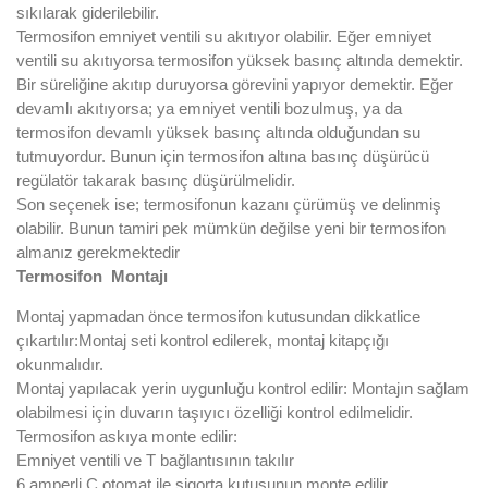
sıkılarak giderilebilir.
Termosifon emniyet ventili su akıtıyor olabilir. Eğer emniyet
ventili su akıtıyorsa termosifon yüksek basınç altında demektir.
Bir süreliğine akıtıp duruyorsa görevini yapıyor demektir. Eğer
devamlı akıtıyorsa; ya emniyet ventili bozulmuş, ya da
termosifon devamlı yüksek basınç altında olduğundan su
tutmuyordur. Bunun için termosifon altına basınç düşürücü
regülatör takarak basınç düşürülmelidir.
Son seçenek ise; termosifonun kazanı çürümüş ve delinmiş
olabilir. Bunun tamiri pek mümkün değilse yeni bir termosifon
almanız gerekmektedir
Termosifon Montajı
Montaj yapmadan önce termosifon kutusundan dikkatlice
çıkartılır:Montaj seti kontrol edilerek, montaj kitapçığı
okunmalıdır.
Montaj yapılacak yerin uygunluğu kontrol edilir: Montajın sağlam
olabilmesi için duvarın taşıyıcı özelliği kontrol edilmelidir.
Termosifon askıya monte edilir:
Emniyet ventili ve T bağlantısının takılır
6 amperli C otomat ile sigorta kutusunun monte edilir