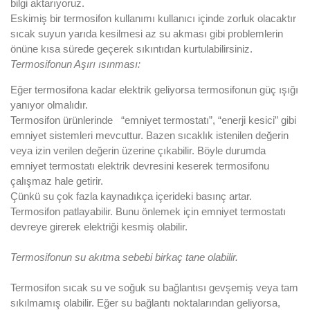
bilgi aktarıyoruz.
Eskimiş bir termosifon kullanımı kullanıcı içinde zorluk olacaktır
sıcak suyun yarıda kesilmesi az su akması gibi problemlerin
önüne kısa sürede geçerek sıkıntıdan kurtulabilirsiniz.
Termosifonun Aşırı ısınması:
Eğer termosifona kadar elektrik geliyorsa termosifonun güç ışığı
yanıyor olmalıdır.
Termosifon ürünlerinde “emniyet termostatı”, “enerji kesici” gibi
emniyet sistemleri mevcuttur. Bazen sıcaklık istenilen değerin
veya izin verilen değerin üzerine çıkabilir. Böyle durumda
emniyet termostatı elektrik devresini keserek termosifonu
çalışmaz hale getirir.
Çünkü su çok fazla kaynadıkça içerideki basınç artar.
Termosifon patlayabilir. Bunu önlemek için emniyet termostatı
devreye girerek elektriği kesmiş olabilir.
Termosifonun su akıtma sebebi birkaç tane olabilir.
Termosifon sıcak su ve soğuk su bağlantısı gevşemiş veya tam
sıkılmamış olabilir. Eğer su bağlantı noktalarından geliyorsa,