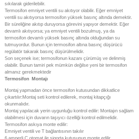
sıkılarak giderilebilir.
Termosifon emniyet ventili su akıtıyor olabilir. Eğer emniyet
ventili su akıtıyorsa termosifon yüksek basınç altında demektir.
Bir süreliğine akıtıp duruyorsa görevini yapıyor demektir. Eğer
devamlı akıtıyorsa; ya emniyet ventili bozulmuş, ya da
termosifon devamlı yüksek basınç altında olduğundan su
tutmuyordur. Bunun için termosifon altına basınç düşürücü
regülatör takarak basınç düşürülmelidir.
Son seçenek ise; termosifonun kazanı çürümüş ve delinmiş
olabilir. Bunun tamiri pek mümkün değilse yeni bir termosifon
almanız gerekmektedir
Termosifon Montajı
Montaj yapmadan önce termosifon kutusundan dikkatlice
çıkartılır:Montaj seti kontrol edilerek, montaj kitapçığı
okunmalıdır.
Montaj yapılacak yerin uygunluğu kontrol edilir: Montajın sağlam
olabilmesi için duvarın taşıyıcı özelliği kontrol edilmelidir.
Termosifon askıya monte edilir:
Emniyet ventili ve T bağlantısının takılır
6 amperli C otomat ile sigorta kutusunun monte edilir