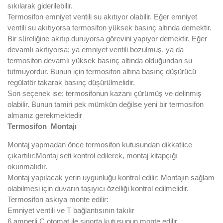
sıkılarak giderilebilir.
Termosifon emniyet ventili su akıtıyor olabilir. Eğer emniyet
ventili su akıtıyorsa termosifon yüksek basınç altında demektir.
Bir süreliğine akıtıp duruyorsa görevini yapıyor demektir. Eğer
devamlı akıtıyorsa; ya emniyet ventili bozulmuş, ya da
termosifon devamlı yüksek basınç altında olduğundan su
tutmuyordur. Bunun için termosifon altına basınç düşürücü
regülatör takarak basınç düşürülmelidir.
Son seçenek ise; termosifonun kazanı çürümüş ve delinmiş
olabilir. Bunun tamiri pek mümkün değilse yeni bir termosifon
almanız gerekmektedir
Termosifon Montajı
Montaj yapmadan önce termosifon kutusundan dikkatlice
çıkartılır:Montaj seti kontrol edilerek, montaj kitapçığı
okunmalıdır.
Montaj yapılacak yerin uygunluğu kontrol edilir: Montajın sağlam
olabilmesi için duvarın taşıyıcı özelliği kontrol edilmelidir.
Termosifon askıya monte edilir:
Emniyet ventili ve T bağlantısının takılır
6 amperli C otomat ile sigorta kutusunun monte edilir