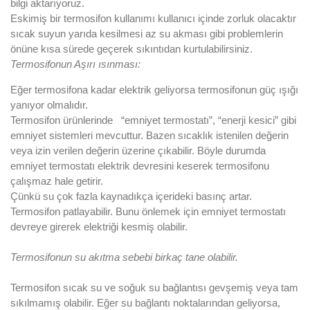
bilgi aktarıyoruz.
Eskimiş bir termosifon kullanımı kullanıcı içinde zorluk olacaktır
sıcak suyun yarıda kesilmesi az su akması gibi problemlerin
önüne kısa sürede geçerek sıkıntıdan kurtulabilirsiniz.
Termosifonun Aşırı ısınması:
Eğer termosifona kadar elektrik geliyorsa termosifonun güç ışığı
yanıyor olmalıdır.
Termosifon ürünlerinde “emniyet termostatı”, “enerji kesici” gibi
emniyet sistemleri mevcuttur. Bazen sıcaklık istenilen değerin
veya izin verilen değerin üzerine çıkabilir. Böyle durumda
emniyet termostatı elektrik devresini keserek termosifonu
çalışmaz hale getirir.
Çünkü su çok fazla kaynadıkça içerideki basınç artar.
Termosifon patlayabilir. Bunu önlemek için emniyet termostatı
devreye girerek elektriği kesmiş olabilir.
Termosifonun su akıtma sebebi birkaç tane olabilir.
Termosifon sıcak su ve soğuk su bağlantısı gevşemiş veya tam
sıkılmamış olabilir. Eğer su bağlantı noktalarından geliyorsa,