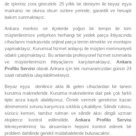
de işleriniz zora girecektir. 25 yıllık bir deneyim ile beyaz eşya
markanız ne olursa olsun sizlere yerinde, garantili ve hesaplı
bakım sunmaktayız.
Ankara merkez ve ilçelerde yoğun bir tempo ile tüm
müşterilerimize yetişirken herhangi bir yedek parça ihtiyacında
cihazlarını markasında orijinal parça temin etmekte ve montajını
yapmaktayız. Kurumsal hizmet anlayışı ile müşteri memnuniyeti
odaklı çalışmaktayız. Bu anlamda profesyonel hizmet sunmakta
ve müşterilerimizin ihtiyaçlarını karşılamaktayız.
Ankara
Profilo Servisi
olarak Ankara için tek numaramızdan günün 24
saati rahatlıkla ulaşılabilmekteyiz.
Beyaz eşya denilince akla ilk gelen cihazlardan bir tanesi
kurutma makineleridir. Kurutma makinelerine dair pek çok farklı
tipte arıza kaydı alabiliyoruz. Örnek vermek gerekirse kazan
dönmemesi sorunu karşımıza sıklıkla çıkabiliyor. Silindir rulosu,
sürücü kemeri, tambur rulman ve silindir aksı dingili uzman
ekiplerce kontrol edilmelidir.
Ankara Profilo Servisi
teknisyenlerimiz bu aksamların hepsini kontrol ederek bir
problem dahilinde gerekli müdahalelerde bulunacaktır.