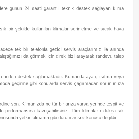
ere günün 24 saati garantili teknik destek sağlayan klima
 bir şekilde kullanılan klimalar serinletme ve sıcak hava
ece tek bir telefonla gezici servis araçlarımız ile anında
alıştığımızı da görmek için direk bizi arayarak randevu talep
üzerinden destek sağlamaktadır. Kumanda ayarı, ısıtma veya
 moda geçirme gibi konularda servis çağırmadan sorununuza
dine son. Klimanızda ne tür bir arıza varsa yerinde tespit ve
eski performansına kavuşabilirsiniz. Tüm klimalar oldukça sık
onusunda yetkin olmama gibi durumlar söz konusu değildir.