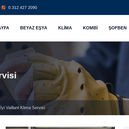
0.312.427 2090
AYFA
BEYAZ EŞYA
KLİMA
KOMBİ
ŞOFBEN
rvisi
yi Vaillant Klima Servisi