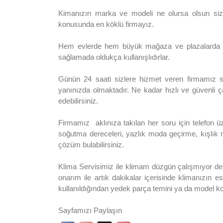
Kimanızın marka ve modeli ne olursa olsun sizl
konusunda en köklü firmayız.
Hem evlerde hem büyük mağaza ve plazalarda sık
sağlamada oldukça kullanışlıdırlar.
Günün 24 saati sizlere hizmet veren firmamız sad
yanınızda olmaktadır. Ne kadar hızlı ve güvenli ç
edebilirsiniz.
Firmamız aklınıza takılan her soru için telefon 
soğutma dereceleri, yazlık moda geçirme, kışlık
çözüm bulabilirsiniz.
Klima Servisimiz ile klimam düzgün çalışmıyor der
onarım ile artık dakikalar içerisinde klimanızın 
kullanıldığından yedek parça temini ya da model k
Sayfamızı Paylaşın