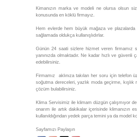
Kimanızın marka ve modeli ne olursa olsun sizl
konusunda en köklü firmayız.
Hem evlerde hem büyük mağaza ve plazalarda sık
sağlamada oldukça kullanışlıdırlar.
Günün 24 saati sizlere hizmet veren firmamız sad
yanınızda olmaktadır. Ne kadar hızlı ve güvenli ç
edebilirsiniz.
Firmamız aklınıza takılan her soru için telefon 
soğutma dereceleri, yazlık moda geçirme, kışlık
çözüm bulabilirsiniz.
Klima Servisimiz ile klimam düzgün çalışmıyor der
onarım ile artık dakikalar içerisinde klimanızın 
kullanıldığından yedek parça temini ya da model k
Sayfamızı Paylaşın