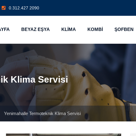
0.312.427 2090
AYFA
BEYAZ EŞYA
KLİMA
KOMBİ
ŞOFBEN
k Klima Servisi
|
Yenimahalle Termoteknik Klima Servisi