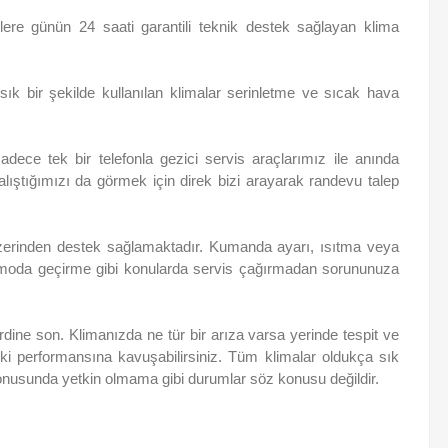
ere günün 24 saati garantili teknik destek sağlayan klima
 bir şekilde kullanılan klimalar serinletme ve sıcak hava
ece tek bir telefonla gezici servis araçlarımız ile anında
alıştığımızı da görmek için direk bizi arayarak randevu talep
üzerinden destek sağlamaktadır. Kumanda ayarı, ısıtma veya
 moda geçirme gibi konularda servis çağırmadan sorununuza
dine son. Klimanızda ne tür bir arıza varsa yerinde tespit ve
eski performansına kavuşabilirsiniz. Tüm klimalar oldukça sık
onusunda yetkin olmama gibi durumlar söz konusu değildir.