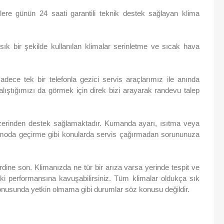
ere günün 24 saati garantili teknik destek sağlayan klima
 bir şekilde kullanılan klimalar serinletme ve sıcak hava
ece tek bir telefonla gezici servis araçlarımız ile anında
alıştığımızı da görmek için direk bizi arayarak randevu talep
üzerinden destek sağlamaktadır. Kumanda ayarı, ısıtma veya
 moda geçirme gibi konularda servis çağırmadan sorununuza
dine son. Klimanızda ne tür bir arıza varsa yerinde tespit ve
eski performansına kavuşabilirsiniz. Tüm klimalar oldukça sık
onusunda yetkin olmama gibi durumlar söz konusu değildir.