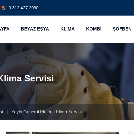
0.312.427 2090
AYFA
BEYAZ EŞYA
KLİMA
KOMBİ
ŞOFBEN
Klima Servisi
isi
|
Yayla General Electric Klima Servisi