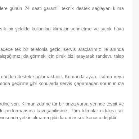
ere günün 24 saati garantili teknik destek sağlayan klima
 bir şekilde kullanılan klimalar serinletme ve sıcak hava
ece tek bir telefonla gezici servis araçlarımız ile anında
alıştığımızı da görmek için direk bizi arayarak randevu talep
üzerinden destek sağlamaktadır. Kumanda ayarı, ısıtma veya
 moda geçirme gibi konularda servis çağırmadan sorununuza
dine son. Klimanızda ne tür bir arıza varsa yerinde tespit ve
eski performansına kavuşabilirsiniz. Tüm klimalar oldukça sık
onusunda yetkin olmama gibi durumlar söz konusu değildir.