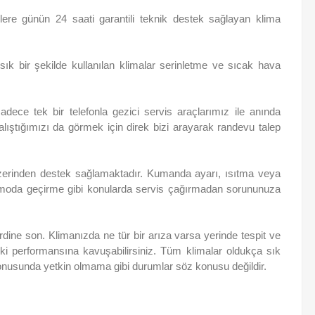
ere günün 24 saati garantili teknik destek sağlayan klima
 bir şekilde kullanılan klimalar serinletme ve sıcak hava
ece tek bir telefonla gezici servis araçlarımız ile anında
alıştığımızı da görmek için direk bizi arayarak randevu talep
üzerinden destek sağlamaktadır. Kumanda ayarı, ısıtma veya
 moda geçirme gibi konularda servis çağırmadan sorununuza
dine son. Klimanızda ne tür bir arıza varsa yerinde tespit ve
eski performansına kavuşabilirsiniz. Tüm klimalar oldukça sık
onusunda yetkin olmama gibi durumlar söz konusu değildir.