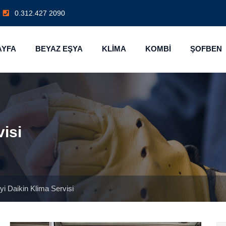
0.312.427 2090
AYFA
BEYAZ EŞYA
KLİMA
KOMBİ
ŞOFBEN
visi
yi Daikin Klima Servisi