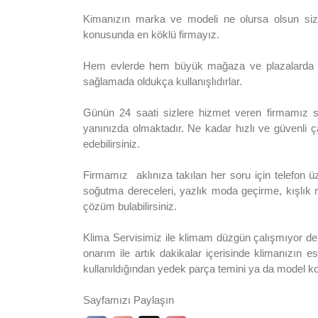
Kimanızın marka ve modeli ne olursa olsun sizl
konusunda en köklü firmayız.
Hem evlerde hem büyük mağaza ve plazalarda sık
sağlamada oldukça kullanışlıdırlar.
Günün 24 saati sizlere hizmet veren firmamız sad
yanınızda olmaktadır. Ne kadar hızlı ve güvenli ç
edebilirsiniz.
Firmamız aklınıza takılan her soru için telefon 
soğutma dereceleri, yazlık moda geçirme, kışlık
çözüm bulabilirsiniz.
Klima Servisimiz ile klimam düzgün çalışmıyor der
onarım ile artık dakikalar içerisinde klimanızın 
kullanıldığından yedek parça temini ya da model k
Sayfamızı Paylaşın