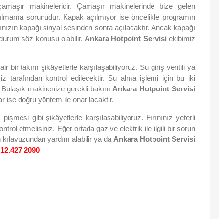
çamaşır makineleridir. Çamaşır makinelerinde bize gelen
ılmama sorunudur. Kapak açılmıyor ise öncelikle programın
zınızın kapağı sinyal sesinden sonra açılacaktır. Ancak kapağı
 durum söz konusu olabilir,
Ankara Hotpoint Servisi
ekibimiz
 bir takım şikâyetlerle karşılaşabiliyoruz. Su giriş ventili ya
iz tarafından kontrol edilecektir. Su alma işlemi için bu iki
r. Bulaşık makinenize gerekli bakım
Ankara Hotpoint Servisi
ar ise doğru yöntem ile onarılacaktır.
işmesi gibi şikâyetlerle karşılaşabiliyoruz. Fırınınız yeterli
rol etmelisiniz. Eğer ortada gaz ve elektrik ile ilgili bir sorun
ın kılavuzundan yardım alabilir ya da
Ankara Hotpoint Servisi
312.427 2090