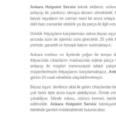
Ankara Hotpoint Servisi
teknik ekibimiz sizle
anlayışı ile yardımcı olmaya devam etmektedir.
beyaz eşyaların ne zaman nasıl bir arıza ortaya 
dahi bazı zamanlar elektrik ya da parça ile ilgili so
Günlük ihtiyaçların karşılanması adına beyaz eşyal
arızada sizin de işleriniz zora girecektir. 25 yıll
yerinde, garantili ve hesaplı bakım sunmaktayız.
Ankara merkez ve ilçelerde yoğun bir tempo ile
ihtiyacında cihazlarını markasında orijinal par
anlayışı ile müşteri memnuniyeti odaklı çal
müşterilerimizin ihtiyaçlarını karşılamaktayız.
Ank
günün 24 saati rahatlıkla ulaşılabilmekteyiz.
Beyaz eşya denilince akla ilk gelen cihazlardan bi
çok farklı tipte arıza kaydı alabiliyoruz. Örnek
çıkabiliyor. Silindir rulosu, sürücü kemeri, tam
edilmelidir.
Ankara Hotpoint Servisi
teknisyen
dahilinde gerekli müdahalelerde bulunacaktır.