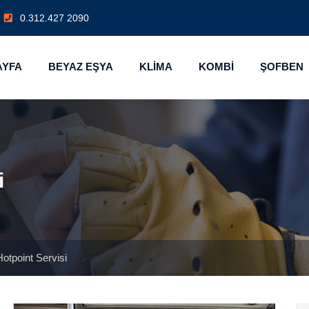
0.312.427 2090
AYFA
BEYAZ EŞYA
KLİMA
KOMBİ
ŞOFBEN
i
Hotpoint Servisi