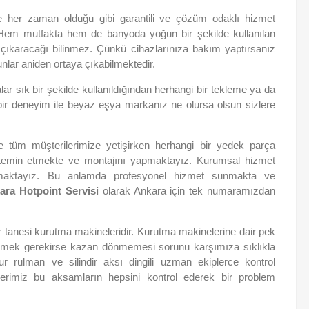
re her zaman olduğu gibi garantili ve çözüm odaklı hizmet
 Hem mutfakta hem de banyoda yoğun bir şekilde kullanılan
çıkaracağı bilinmez. Çünkü cihazlarınıza bakım yaptırsanız
runlar aniden ortaya çıkabilmektedir.
ar sık bir şekilde kullanıldığından herhangi bir tekleme ya da
ık bir deneyim ile beyaz eşya markanız ne olursa olsun sizlere
 tüm müşterilerimize yetişirken herhangi bir yedek parça
ça temin etmekte ve montajını yapmaktayız. Kurumsal hizmet
ışmaktayız. Bu anlamda profesyonel hizmet sunmakta ve
ara Hotpoint Servisi
olarak Ankara için tek numaramızdan
r tanesi kurutma makineleridir. Kurutma makinelerine dair pek
 vermek gerekirse kazan dönmemesi sorunu karşımıza sıklıkla
bur rulman ve silindir aksı dingili uzman ekiplerce kontrol
lerimiz bu aksamların hepsini kontrol ederek bir problem