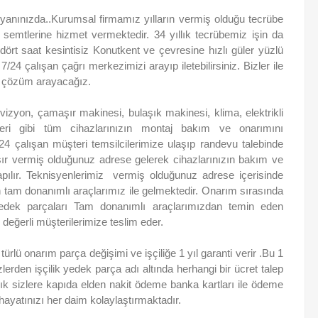
yanınızda..Kurumsal firmamız yılların vermiş olduğu tecrübe
mtlerine hizmet vermektedir. 34 yıllık tecrübemiz işin da
dört saat kesintisiz Konutkent ve çevresine hızlı güler yüzlü
7/24 çalışan çağrı merkezimizi arayıp iletebilirsiniz. Bizler ile
ına çözüm arayacağız.
izyon, çamaşır makinesi, bulaşık makinesi, klima, elektrikli
ri gibi tüm cihazlarınızın montaj bakım ve onarımını
/24 çalışan müşteri temsilcilerimize ulaşıp randevu talebinde
şır vermiş olduğunuz adrese gelerek cihazlarınızın bakım ve
 yapılır. Teknisyenlerimiz vermiş olduğunuz adrese içerisinde
tam donanımlı araçlarımız ile gelmektedir. Onarım sırasında
yedek parçaları Tam donanımlı araçlarımızdan temin eden
 değerli müşterilerimize teslim eder.
lü onarım parça değişimi ve işçiliğe 1 yıl garanti verir .Bu 1
zlerden işçilik yedek parça adı altında herhangi bir ücret talep
ık sizlere kapıda elden nakit ödeme banka kartları ile ödeme
ayatınızı her daim kolaylaştırmaktadır.