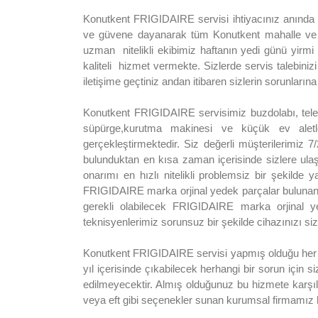
Konutkent FRIGIDAIRE servisi ihtiyacınız anında 
ve güvene dayanarak tüm Konutkent mahalle ve se
uzman nitelikli ekibimiz haftanın yedi günü yirmi 
kaliteli hizmet vermekte. Sizlerde servis talebinizi 
iletişime geçtiniz andan itibaren sizlerin sorunlar
Konutkent FRIGIDAIRE servisimiz buzdolabı, telev
süpürge,kurutma makinesi ve küçük ev aletle
gerçekleştirmektedir. Siz değerli müşterilerimiz 7
bulunduktan en kısa zaman içerisinde sizlere ula
onarımı en hızlı nitelikli problemsiz bir şekilde
FRIGIDAIRE marka orjinal yedek parçalar bulunan 
gerekli olabilecek FRIGIDAIRE marka orjinal 
teknisyenlerimiz sorunsuz bir şekilde cihazınızı siz
Konutkent FRIGIDAIRE servisi yapmış olduğu her tür
yıl içerisinde çıkabilecek herhangi bir sorun için si
edilmeyecektir. Almış olduğunuz bu hizmete karşıl
veya eft gibi seçenekler sunan kurumsal firmamız h