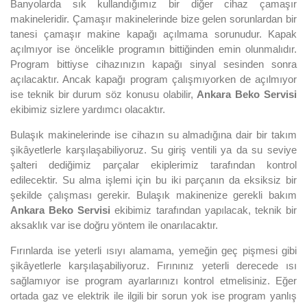
Banyolarda sık kullandığımız bir diğer cihaz çamaşır
makineleridir. Çamaşır makinelerinde bize gelen sorunlardan bir
tanesi çamaşır makine kapağı açılmama sorunudur. Kapak
açılmıyor ise öncelikle programın bittiğinden emin olunmalıdır.
Program bittiyse cihazınızın kapağı sinyal sesinden sonra
açılacaktır. Ancak kapağı program çalışmıyorken de açılmıyor
ise teknik bir durum söz konusu olabilir,
Ankara Beko Servisi
ekibimiz sizlere yardımcı olacaktır.
Bulaşık makinelerinde ise cihazın su almadığına dair bir takım
şikâyetlerle karşılaşabiliyoruz. Su giriş ventili ya da su seviye
şalteri dediğimiz parçalar ekiplerimiz tarafından kontrol
edilecektir. Su alma işlemi için bu iki parçanın da eksiksiz bir
şekilde çalışması gerekir. Bulaşık makinenize gerekli bakım
Ankara Beko Servisi
ekibimiz tarafından yapılacak, teknik bir
aksaklık var ise doğru yöntem ile onarılacaktır.
Fırınlarda ise yeterli ısıyı alamama, yemeğin geç pişmesi gibi
şikâyetlerle karşılaşabiliyoruz. Fırınınız yeterli derecede ısı
sağlamıyor ise program ayarlarınızı kontrol etmelisiniz. Eğer
ortada gaz ve elektrik ile ilgili bir sorun yok ise program yanlış