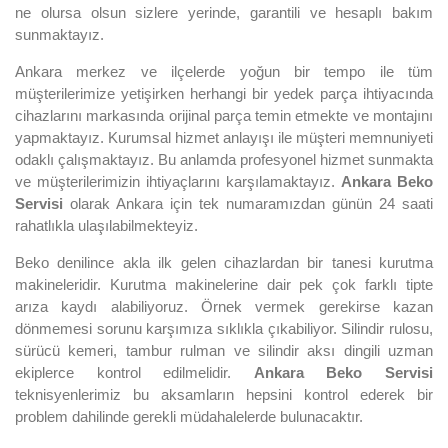
ne olursa olsun sizlere yerinde, garantili ve hesaplı bakım
sunmaktayız.
Ankara merkez ve ilçelerde yoğun bir tempo ile tüm
müşterilerimize yetişirken herhangi bir yedek parça ihtiyacında
cihazlarını markasında orijinal parça temin etmekte ve montajını
yapmaktayız. Kurumsal hizmet anlayışı ile müşteri memnuniyeti
odaklı çalışmaktayız. Bu anlamda profesyonel hizmet sunmakta
ve müşterilerimizin ihtiyaçlarını karşılamaktayız.
Ankara Beko
Servisi
olarak Ankara için tek numaramızdan günün 24 saati
rahatlıkla ulaşılabilmekteyiz.
Beko denilince akla ilk gelen cihazlardan bir tanesi kurutma
makineleridir. Kurutma makinelerine dair pek çok farklı tipte
arıza kaydı alabiliyoruz. Örnek vermek gerekirse kazan
dönmemesi sorunu karşımıza sıklıkla çıkabiliyor. Silindir rulosu,
sürücü kemeri, tambur rulman ve silindir aksı dingili uzman
ekiplerce kontrol edilmelidir.
Ankara Beko Servisi
teknisyenlerimiz bu aksamların hepsini kontrol ederek bir
problem dahilinde gerekli müdahalelerde bulunacaktır.