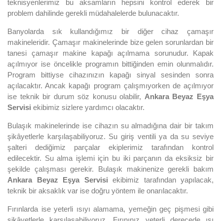
teknisyenlerimiz bu aksamların hepsini kontrol ederek bir
problem dahilinde gerekli müdahalelerde bulunacaktır.
Banyolarda sık kullandığımız bir diğer cihaz çamaşır
makineleridir. Çamaşır makinelerinde bize gelen sorunlardan bir
tanesi çamaşır makine kapağı açılmama sorunudur. Kapak
açılmıyor ise öncelikle programın bittiğinden emin olunmalıdır.
Program bittiyse cihazınızın kapağı sinyal sesinden sonra
açılacaktır. Ancak kapağı program çalışmıyorken de açılmıyor
ise teknik bir durum söz konusu olabilir,
Ankara Beyaz Eşya
Servisi
ekibimiz sizlere yardımcı olacaktır.
Bulaşık makinelerinde ise cihazın su almadığına dair bir takım
şikâyetlerle karşılaşabiliyoruz. Su giriş ventili ya da su seviye
şalteri dediğimiz parçalar ekiplerimiz tarafından kontrol
edilecektir. Su alma işlemi için bu iki parçanın da eksiksiz bir
şekilde çalışması gerekir. Bulaşık makinenize gerekli bakım
Ankara Beyaz Eşya Servisi
ekibimiz tarafından yapılacak,
teknik bir aksaklık var ise doğru yöntem ile onarılacaktır.
Fırınlarda ise yeterli ısıyı alamama, yemeğin geç pişmesi gibi
şikâyetlerle karşılaşabiliyoruz. Fırınınız yeterli derecede ısı