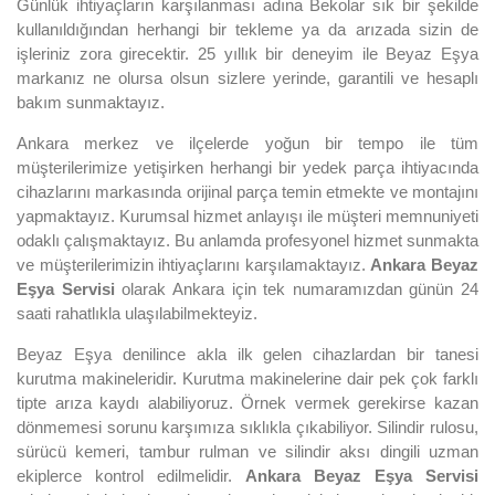
Günlük ihtiyaçların karşılanması adına Bekolar sık bir şekilde
kullanıldığından herhangi bir tekleme ya da arızada sizin de
işleriniz zora girecektir. 25 yıllık bir deneyim ile Beyaz Eşya
markanız ne olursa olsun sizlere yerinde, garantili ve hesaplı
bakım sunmaktayız.
Ankara merkez ve ilçelerde yoğun bir tempo ile tüm
müşterilerimize yetişirken herhangi bir yedek parça ihtiyacında
cihazlarını markasında orijinal parça temin etmekte ve montajını
yapmaktayız. Kurumsal hizmet anlayışı ile müşteri memnuniyeti
odaklı çalışmaktayız. Bu anlamda profesyonel hizmet sunmakta
ve müşterilerimizin ihtiyaçlarını karşılamaktayız.
Ankara Beyaz
Eşya Servisi
olarak Ankara için tek numaramızdan günün 24
saati rahatlıkla ulaşılabilmekteyiz.
Beyaz Eşya denilince akla ilk gelen cihazlardan bir tanesi
kurutma makineleridir. Kurutma makinelerine dair pek çok farklı
tipte arıza kaydı alabiliyoruz. Örnek vermek gerekirse kazan
dönmemesi sorunu karşımıza sıklıkla çıkabiliyor. Silindir rulosu,
sürücü kemeri, tambur rulman ve silindir aksı dingili uzman
ekiplerce kontrol edilmelidir.
Ankara Beyaz Eşya Servisi